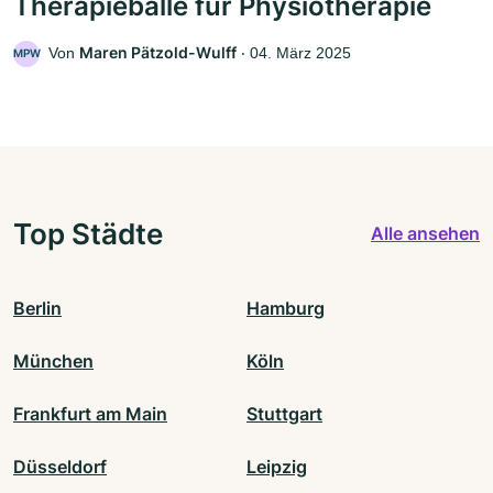
Therapiebälle für Physiotherapie
Maren Pätzold-Wulff
Von
‧
04. März 2025
MPW
Top Städte
Alle ansehen
Berlin
Hamburg
München
Köln
Frankfurt am Main
Stuttgart
Düsseldorf
Leipzig