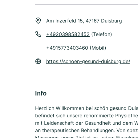
Am Inzerfeld 15, 47167 Duisburg
+4920398582452
(Telefon)
+4915773403460 (Mobil)
https://schoen-gesund-duisburg.de/
Info
Herzlich Willkommen bei schön gesund Duisb
befindet sich unsere renommierte Physioth
mit Leidenschaft der Gesundheit und dem W
an therapeutischen Behandlungen. Von spezi
Massagen, unser Ziel ist es, jedem Einzeln