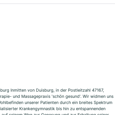
urg Inmitten von Duisburg, in der Postleitzahl 47167,
erapie- und Massagepraxis 'schön gesund'. Wir widmen uns
ohlbefinden unserer Patienten durch ein breites Spektrum
alisierter Krankengymnastik bis hin zu entspannenden
en auf seinem Weg zur Genesung und zur Erhaltung seiner