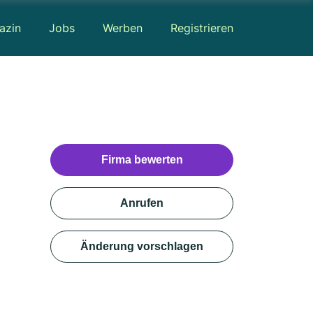
azin
Jobs
Werben
Registrieren
Firma bewerten
Anrufen
Änderung vorschlagen