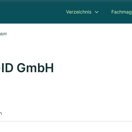
Verzeichnis
Fachmag
mbH
-ID GmbH
n