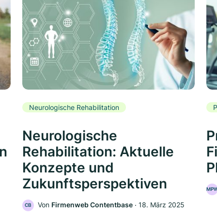
Neurologische Rehabilitation
P
Neurologische
P
rn
Rehabilitation: Aktuelle
F
Konzepte und
P
Zukunftsperspektiven
MP
Von
Firmenweb Contentbase
‧
18. März 2025
CB