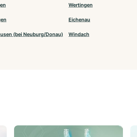
gen
Wertingen
gen
Eichenau
usen (bei Neuburg/Donau)
Windach