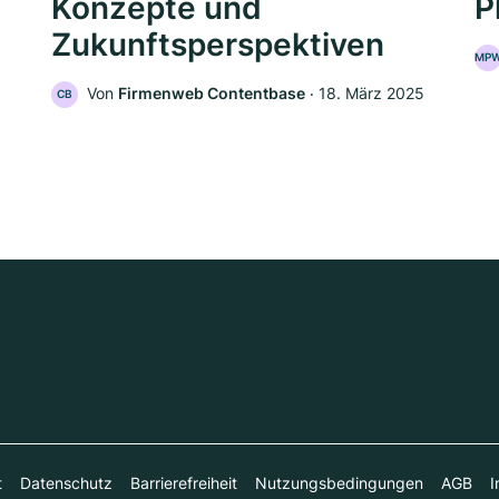
Konzepte und
P
Zukunftsperspektiven
MP
Von
Firmenweb Contentbase
‧
18. März 2025
CB
t
Datenschutz
Barrierefreiheit
Nutzungsbedingungen
AGB
I