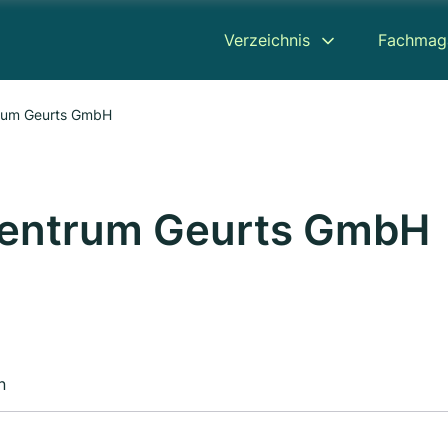
Verzeichnis
Fachmag
trum Geurts GmbH
zentrum Geurts GmbH
n