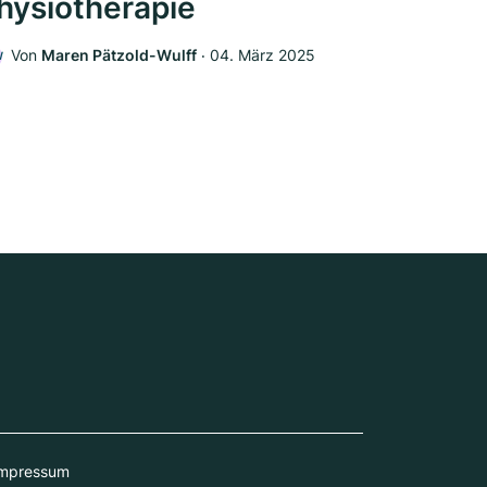
hysiotherapie
Von
Maren Pätzold-Wulff
‧
04. März 2025
W
mpressum