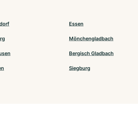
dorf
Essen
rg
Mönchengladbach
usen
Bergisch Gladbach
en
Siegburg