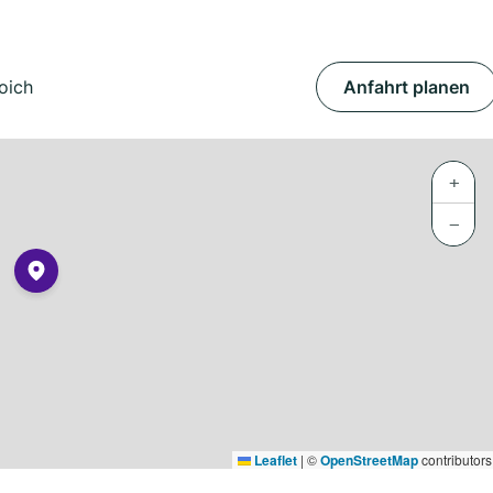
oich
Anfahrt planen
+
−
Leaflet
|
©
OpenStreetMap
contributors