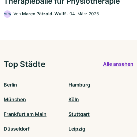
Therapiebälle für Physiotherapie
Von
Maren Pätzold-Wulff
‧
04. März 2025
MPW
Top Städte
Alle ansehen
Berlin
Hamburg
München
Köln
Frankfurt am Main
Stuttgart
Düsseldorf
Leipzig