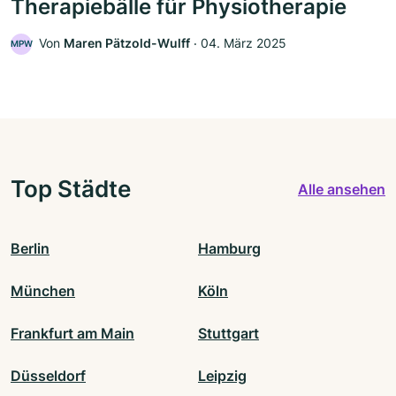
Therapiebälle für Physiotherapie
Von
Maren Pätzold-Wulff
‧
04. März 2025
MPW
Top Städte
Alle ansehen
Berlin
Hamburg
München
Köln
Frankfurt am Main
Stuttgart
Düsseldorf
Leipzig