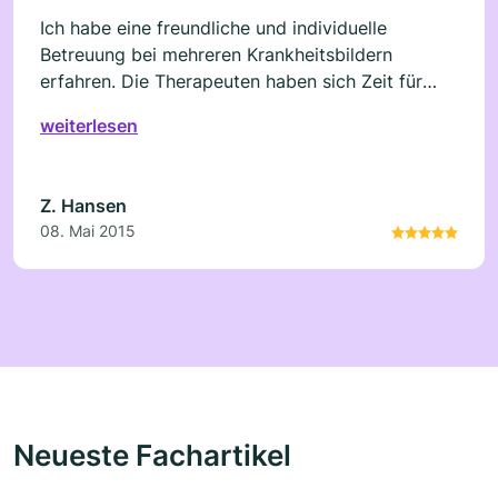
Ich habe eine freundliche und individuelle
Betreuung bei mehreren Krankheitsbildern
erfahren. Die Therapeuten haben sich Zeit für
mich genommen und sind auf mich eingegangen.
weiterlesen
Ich fühlte nach den Behandlungen eine Besserung
der Symptome.
Z. Hansen
08. Mai 2015
Neueste Fachartikel