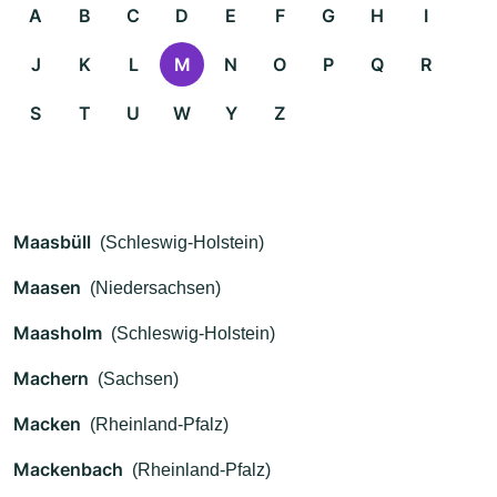
A
B
C
D
E
F
G
H
I
J
K
L
M
N
O
P
Q
R
S
T
U
W
Y
Z
Maasbüll
(Schleswig-Holstein)
Maasen
(Niedersachsen)
Maasholm
(Schleswig-Holstein)
Machern
(Sachsen)
Macken
(Rheinland-Pfalz)
Mackenbach
(Rheinland-Pfalz)